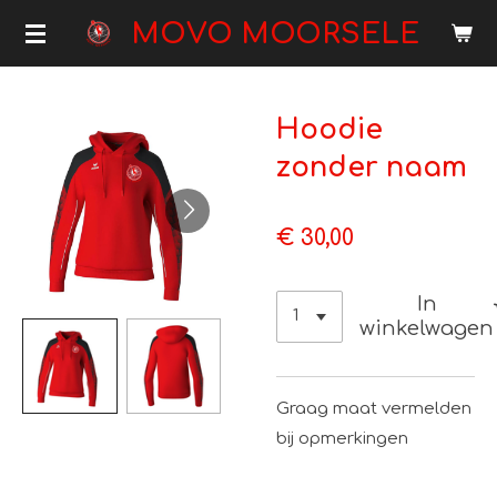
Ga
MOVO MOORSELE
direct
naar
de
Hoodie
hoofdinhoud
zonder naam
€ 30,00
In
winkelwagen
Graag maat vermelden
bij opmerkingen